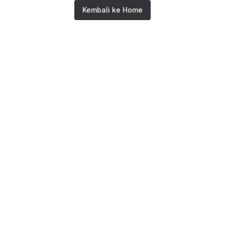
Kembali ke Home