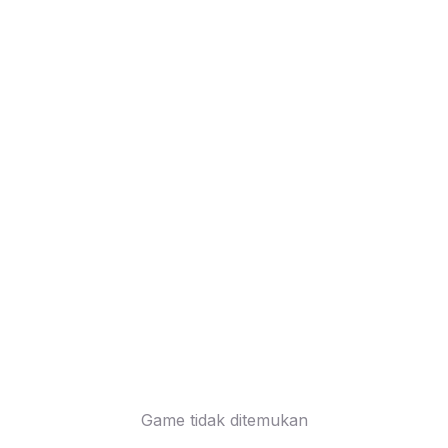
Game tidak ditemukan